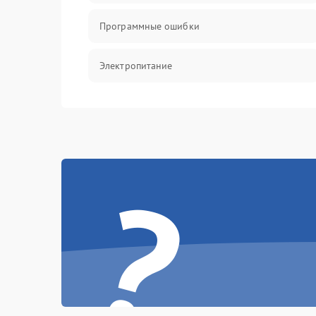
Программные ошибки
Электропитание
Измерения
Матрица
?
Проблемы питания
Температурные проблемы
Сбои коммуникаций и интерфейсов
Программные сбои