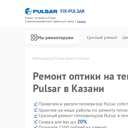
FIX-PULSAR
Ремонт устройств Pulsar
Специализированный cервисный центр г.
Казань
Мы ремонтируем
Срочный ремонт
Це
ров Pulsar в Казани
Тепловизор Pulsar ремонт оптики
Ремонт оптики на т
Pulsar в Казани
Ремонт оптических прицелов Pulsar
Ремонт тепловизионных прицелов Pulsar
Ремонт прицелов ночного видения Pulsar
Ремонт цифровых монокуляров Pulsar
Привезем и увезем тепловизор Pulsar собс
Гарантия на наши работы по ремонту тепло
Срочный ремонт тепловизоров Pulsar в теч
20%
Скидка для вас до
Получите 1500 рублей на ремонт