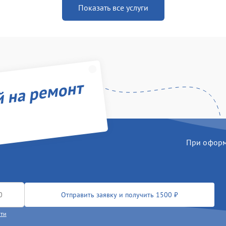
Показать все услуги
й на ремонт
При оформл
Отправить заявку и получить 1500 ₽
сти