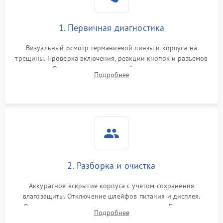
1. Первичная диагностика
Визуальный осмотр германиевой линзы и корпуса на
трещины. Проверка включения, реакции кнопок и разъемов
зарядки. Оценка вывода тепловой сигнатуры на экран,
Подробнее
проверка базовых функций и считывание системных
ошибок.
2. Разборка и очистка
Аккуратное вскрытие корпуса с учетом сохранения
влагозащиты. Отключение шлейфов питания и дисплея.
Очистка внутренних плат от окислов и пыли. Бережная
Подробнее
обработка германиевого объектива специализированными