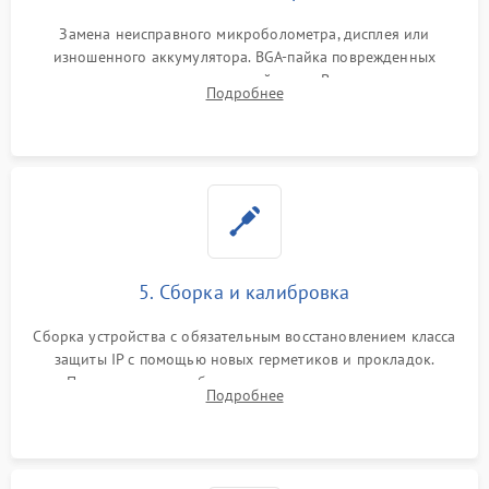
Замена неисправного микроболометра, дисплея или
изношенного аккумулятора. BGA-пайка поврежденных
контроллеров на материнской плате. Восстановление
Подробнее
разъемов и кнопок, замена поврежденных элементов
корпуса.
5. Сборка и калибровка
Сборка устройства с обязательным восстановлением класса
защиты IP с помощью новых герметиков и прокладок.
Программная калибровка матрицы по эталонному
Подробнее
абсолютно черному телу для точного измерения температур.