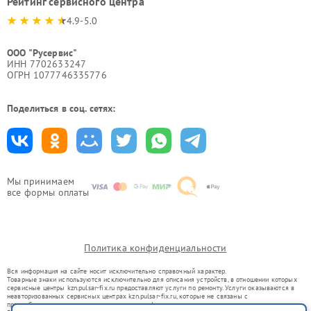
Рейтинг сервисного центра
4.9-5.0
ООО "Русервис"
ИНН 7702633247
ОГРН 1077746335776
Поделиться в соц. сетях:
Мы принимаем
все формы оплаты
Политика конфиденциальности
Вся информация на сайте носит исключительно справочный характер.
Товарные знаки используются исключительно для описания устройств, в отношении которых
сервисные центры kzn.pulsar-fix.ru предоставляют услуги по ремонту. Услуги оказываются в
неавторизованных сервисных центрах kzn.pulsar-fix.ru, которые не связаны с
правообладателями товарных знаков или их официальными представителями.