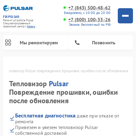
+7 (843) 500-48-62
Ежедневно, с 10:00 до 20:00
FIX-PULSAR
+7 (800) 100-33-26
Ремонт устройств Pulsar
Специализированный
Звонок бесплатный по РФ
cервисный центр г.
Казань
Мы ремонтируем
Позвонить
ни
Тепловизор Pulsar повреждение прошивки, ошибки после обновления
Тепловизор
Pulsar
Ремонт прицелов ночного видения Pulsar
Ремонт оптических прицелов Pulsar
Ремонт тепловизионных прицелов Pulsar
Ремонт цифровых монокуляров Pulsar
Повреждение прошивки, ошибки
после обновления
Бесплатная диагностика
даже при отказе от
ремонта
Привезем и увезем тепловизор Pulsar
собственной доставкой