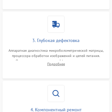
растворами.
3. Глубокая дефектовка
Аппаратная диагностика микроболометрической матрицы,
процессора обработки изображений и цепей питания.
Проверка целостности шлейфов, модуля памяти и
Подробнее
интерфейсов связи. Выявление сгоревших SMD-компонентов
на плате.
4. Компонентный ремонт