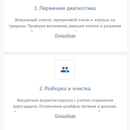
1. Первичная диагностика
Визуальный осмотр германиевой линзы и корпуса на
трещины. Проверка включения, реакции кнопок и разъемов
зарядки. Оценка вывода тепловой сигнатуры на экран,
Подробнее
проверка базовых функций и считывание системных
ошибок.
2. Разборка и очистка
Аккуратное вскрытие корпуса с учетом сохранения
влагозащиты. Отключение шлейфов питания и дисплея.
Очистка внутренних плат от окислов и пыли. Бережная
Подробнее
обработка германиевого объектива специализированными
растворами.