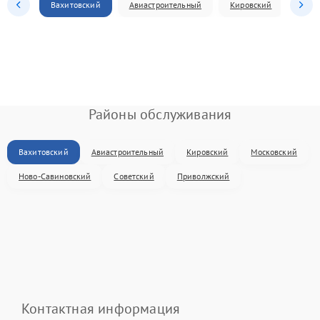
Вахитовский
Авиастроительный
Кировский
Моск
Районы обслуживания
Вахитовский
Авиастроительный
Кировский
Московский
Ново-Савиновский
Советский
Приволжский
Контактная информация