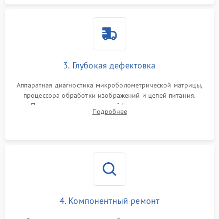
3. Глубокая дефектовка
Аппаратная диагностика микроболометрической матрицы,
процессора обработки изображений и цепей питания.
Проверка целостности шлейфов, модуля памяти и
Подробнее
интерфейсов связи. Выявление сгоревших SMD-компонентов
на плате.
4. Компонентный ремонт