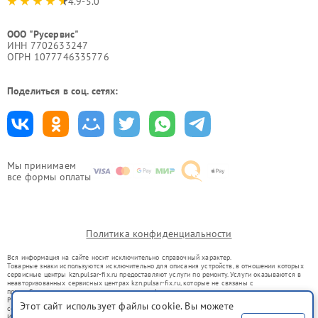
4.9-5.0
ООО "Русервис"
ИНН 7702633247
ОГРН 1077746335776
Поделиться в соц. сетях:
Мы принимаем
все формы оплаты
Политика конфиденциальности
Вся информация на сайте носит исключительно справочный характер.
Товарные знаки используются исключительно для описания устройств, в отношении которых
сервисные центры kzn.pulsar-fix.ru предоставляют услуги по ремонту. Услуги оказываются в
неавторизованных сервисных центрах kzn.pulsar-fix.ru, которые не связаны с
правообладателями товарных знаков или их официальными представителями.
Ремонт осуществляется для устройств, уже введенных в гражданский оборот в соответствии
Этот сайт использует файлы cookie. Вы можете
со статьей 1487 ГК РФ.
Использование товарных знаков не преследует цели индивидуализации услуг или введения