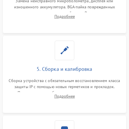
Замена неисправного микроболометра, дисплея или
изношенного аккумулятора. BGA-пайка поврежденных
контроллеров на материнской плате. Восстановление
Подробнее
разъемов и кнопок, замена поврежденных элементов
корпуса.
5. Сборка и калибровка
Сборка устройства с обязательным восстановлением класса
защиты IP с помощью новых герметиков и прокладок.
Программная калибровка матрицы по эталонному
Подробнее
абсолютно черному телу для точного измерения температур.