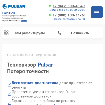
+7 (843) 500-48-62
Ежедневно, с 10:00 до 20:00
FIX-PULSAR
+7 (800) 100-33-26
Ремонт устройств Pulsar
Специализированный
Звонок бесплатный по РФ
cервисный центр г.
Казань
Мы ремонтируем
Позвонить
азани
Тепловизор Pulsar потеря точности
Тепловизор
Pulsar
Ремонт прицелов ночного видения Pulsar
Ремонт оптических прицелов Pulsar
Ремонт тепловизионных прицелов Pulsar
Ремонт цифровых монокуляров Pulsar
Потеря точности
Бесплатная диагностика
даже при отказе от
ремонта
Привезем и увезем тепловизор Pulsar
собственной доставкой
Гарантия на наши работы по ремонту