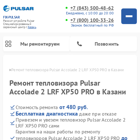
+7 (843) 500-48-62
Ежедневно, с 10:00 до 20:00
FIX-PULSAR
+7 (800) 100-33-26
Ремонт устройств Pulsar
Специализированный
Звонок бесплатный по РФ
cервисный центр г.
Казань
Мы ремонтируем
Позвонить
азани
Ремонт тепловизора Pulsar Accolade 2 LRF XP50 PRO в Казани
Ремонт тепловизора Pulsar
Accolade 2 LRF XP50 PRO в Казани
Ремонт прицелов ночного видения Pulsar
Ремонт оптических прицелов Pulsar
Ремонт тепловизионных прицелов Pulsar
Ремонт цифровых монокуляров Pulsar
от 480 руб.
Стоимость ремонта
Бесплатная диагностика
даже при отказе
Привезем и увезем тепловизор Pulsar Accolade 2
LRF XP50 PRO сами
Гарантия на наши работы по ремонту
до
тепловизоров Pulsar Accolade 2 LRF XP50 PRO