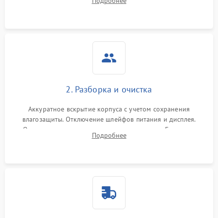
Подробнее
проверка базовых функций и считывание системных
ошибок.
2. Разборка и очистка
Аккуратное вскрытие корпуса с учетом сохранения
влагозащиты. Отключение шлейфов питания и дисплея.
Очистка внутренних плат от окислов и пыли. Бережная
Подробнее
обработка германиевого объектива специализированными
растворами.