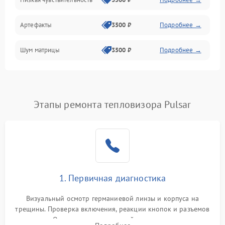
Измерения
Артефакты
3500 ₽
Подробнее →
Матрица
Шум матрицы
3500 ₽
Подробнее →
Проблемы питания
Температурные проблемы
Сбои коммуникаций и интерфейсов
Этапы ремонта тепловизора Pulsar
Программные сбои
Проблемы с объективом
1. Первичная диагностика
Экран (дисплей)
Визуальный осмотр германиевой линзы и корпуса на
трещины. Проверка включения, реакции кнопок и разъемов
зарядки. Оценка вывода тепловой сигнатуры на экран,