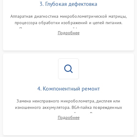
3. Глубокая дефектовка
Аппаратная диагностика микроболометрической матрицы,
процессора обработки изображений и цепей питания.
Проверка целостности шлейфов, модуля памяти и
Подробнее
интерфейсов связи. Выявление сгоревших SMD-компонентов
на плате.
4. Компонентный ремонт
Замена неисправного микроболометра, дисплея или
изношенного аккумулятора. BGA-пайка поврежденных
контроллеров на материнской плате. Восстановление
Подробнее
разъемов и кнопок, замена поврежденных элементов
корпуса.