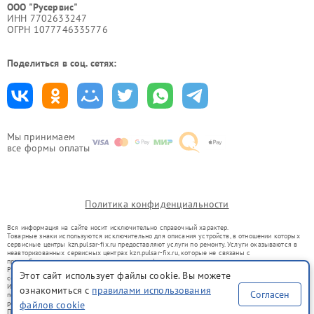
ООО "Русервис"
ИНН 7702633247
ОГРН 1077746335776
Поделиться в соц. сетях:
Мы принимаем
все формы оплаты
Политика конфиденциальности
Вся информация на сайте носит исключительно справочный характер.
Товарные знаки используются исключительно для описания устройств, в отношении которых
сервисные центры kzn.pulsar-fix.ru предоставляют услуги по ремонту. Услуги оказываются в
неавторизованных сервисных центрах kzn.pulsar-fix.ru, которые не связаны с
правообладателями товарных знаков или их официальными представителями.
Ремонт осуществляется для устройств, уже введенных в гражданский оборот в соответствии
Этот сайт использует файлы cookie. Вы можете
со статьей 1487 ГК РФ.
Использование товарных знаков не преследует цели индивидуализации услуг или введения
ознакомиться с
правилами использования
Согласен
потребителей в заблуждение, а служит для информирования о предоставляемых услугах по
ремонту техники указанных брендов.
файлов cookie
Представленная на сайте информация не является публичной офертой, определяемой