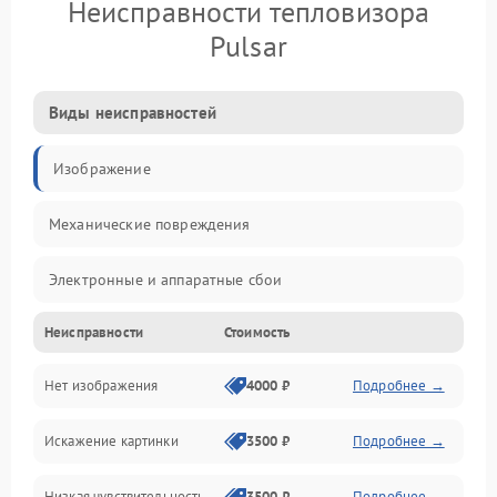
Неисправности тепловизора
Pulsar
Виды неисправностей
Изображение
Механические повреждения
Электронные и аппаратные сбои
Неисправности
Стоимость
Неисправности сенсора и оптики
Нет изображения
4000 ₽
Подробнее →
Программные ошибки
Искажение картинки
3500 ₽
Подробнее →
Электропитание
Низкая чувствительность
3500 ₽
Подробнее →