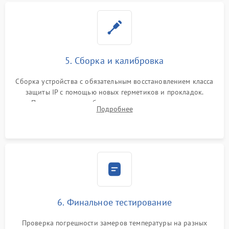
5. Сборка и калибровка
Сборка устройства с обязательным восстановлением класса
защиты IP с помощью новых герметиков и прокладок.
Программная калибровка матрицы по эталонному
Подробнее
абсолютно черному телу для точного измерения температур.
6. Финальное тестирование
Проверка погрешности замеров температуры на разных