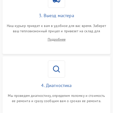
от перенапряжения
Поломка системы защиты
3. Выезд мастера
1500 ₽
Подробнее →
от замыкания
Наш курьер приедет к вам в удобное для вас время. Заберет
ваш тепловизионный прицел и привезет на склад для
диагностики.
Подробнее
4. Диагностика
Мы проведем диагностику, определим поломку и стоимость
ее ремонта и сразу сообщим вам о сроках ее ремонта.