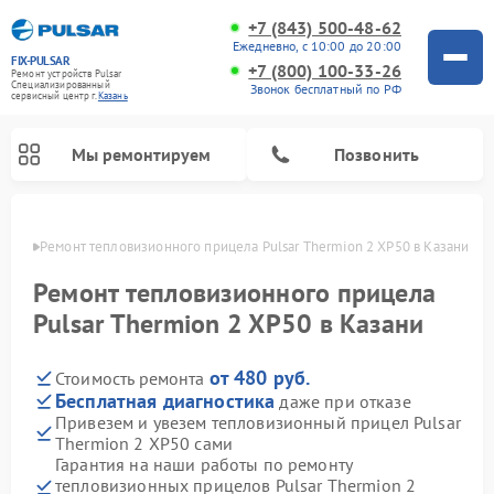
+7 (843) 500-48-62
Ежедневно, с 10:00 до 20:00
FIX-PULSAR
+7 (800) 100-33-26
Ремонт устройств Pulsar
Специализированный
Звонок бесплатный по РФ
cервисный центр г.
Казань
Мы ремонтируем
Позвонить
азани
Ремонт тепловизионного прицела Pulsar Thermion 2 XP50 в Казани
Ремонт тепловизионного прицела
Pulsar Thermion 2 XP50 в Казани
Ремонт прицелов ночного видения Pulsar
Ремонт оптических прицелов Pulsar
Ремонт цифровых монокуляров Pulsar
от 480 руб.
Стоимость ремонта
Бесплатная диагностика
даже при отказе
Привезем и увезем тепловизионный прицел Pulsar
Thermion 2 XP50 сами
Гарантия на наши работы по ремонту
тепловизионных прицелов Pulsar Thermion 2