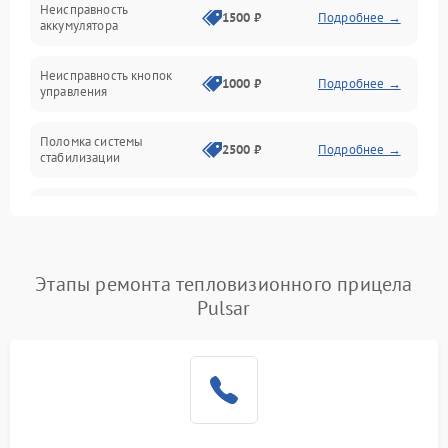
Неисправность
1500 ₽
Подробнее →
аккумулятора
Оптика
Неисправность кнопок
1000 ₽
Подробнее →
управления
Поломка системы
2500 ₽
Подробнее →
стабилизации
Повреждение системы
2500 ₽
Подробнее →
записи
Неисправность системы
Этапы ремонта тепловизионного прицела
1500 ₽
Подробнее →
Wi-Fi
Pulsar
Поломка системы GPS
2000 ₽
Подробнее →
Повреждение системы
1500 ₽
Подробнее →
защиты от перегрузок