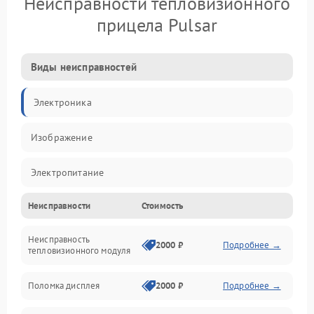
Неисправности тепловизионного
прицела Pulsar
Виды неисправностей
Электроника
Изображение
Электропитание
Неисправности
Стоимость
Измерения
Неисправность
Матрица
2000 ₽
Подробнее →
тепловизионного модуля
Юстировка
Поломка дисплея
2000 ₽
Подробнее →
Механические повреждения