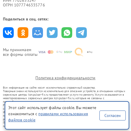
ИНН 7702633247
ОГРН 1077746335776
Поделиться в соц. сетях:
Мы принимаем
все формы оплаты
Политика конфиденциальности
Вся информация на сайте носит исключительно справочный характер.
Товарные знаки используются исключительно для описания устройств, в отношении которых
сервисные центры kzn.pulsar-fix.ru предоставляют услуги по ремонту. Услуги оказываются в
неавторизованных сервисных центрах kzn.pulsar-fix.ru, которые не связаны с
правообладателями товарных знаков или их официальными представителями.
Ремонт осуществляется для устройств, уже введенных в гражданский оборот в соответствии
Этот сайт использует файлы cookie. Вы можете
со статьей 1487 ГК РФ.
Использование товарных знаков не преследует цели индивидуализации услуг или введения
ознакомиться с
правилами использования
Согласен
потребителей в заблуждение, а служит для информирования о предоставляемых услугах по
ремонту техники указанных брендов.
файлов cookie
Представленная на сайте информация не является публичной офертой, определяемой
положениями Статьи 437(2) Гражданского кодекса РФ