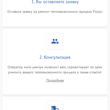
1. Вы оставляете заявку
Неисправность системы
автоматического
1500 ₽
Подробнее →
отключения
Оставьте заявку на ремонт тепловизионного прицела Pulsar
Поломка системы защиты
1500 ₽
Подробнее →
от короткого замыкания
Повреждение системы
1500 ₽
Подробнее →
защиты от перегрева
Неисправность системы
2. Консультация
защиты от
1500 ₽
Подробнее →
перенапряжения
Оператор колл центра позвонит вам, сориентирует по цене
ремонта вашего тепловизионного прицела а также ответит
Неисправность системы
1500 ₽
Подробнее →
на все ваши вопросы.
защиты от замыкания
Подробнее
Неисправность системы
1500 ₽
Подробнее →
защиты от перегрева
Поломка системы защиты
1500 ₽
Подробнее →