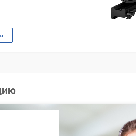
ны
цию