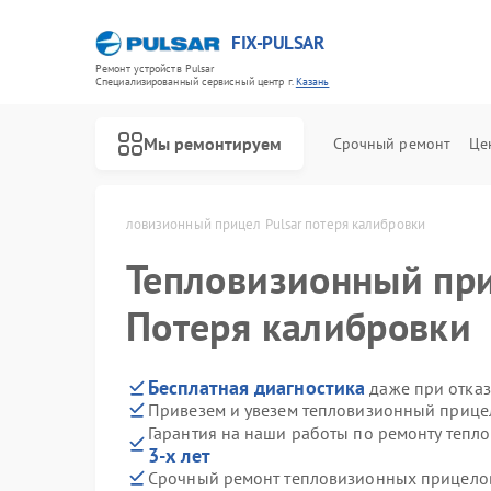
FIX-PULSAR
Ремонт устройств Pulsar
Специализированный cервисный центр г.
Казань
Мы ремонтируем
Срочный ремонт
Це
Pulsar в Казани
Тепловизионный прицел Pulsar потеря калибровки
Тепловизионный пр
Потеря калибровки
Ремонт оптических прицелов Pulsar
Ремонт прицелов ночного видения Pulsar
Ремонт цифровых монокуляров Pulsar
Бесплатная диагностика
даже при отказ
Привезем и увезем тепловизионный прицел
Гарантия на наши работы по ремонту тепл
3-х лет
Срочный ремонт тепловизионных прицелов 