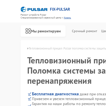
FIX-PULSAR
Ремонт устройств Pulsar
Специализированный cервисный центр г.
Казань
Мы ремонтируем
Срочный ремонт
Це
лов Pulsar в Казани
Тепловизионный прицел Pulsar поломка системы защит
Тепловизионный пр
Поломка системы з
Ремонт оптических прицелов Pulsar
Ремонт прицелов ночного видения Pulsar
Ремонт цифровых монокуляров Pulsar
перенапряжения
Бесплатная диагностика
даже при отказ
Привезем и увезем тепловизионный прицел
Гарантия на наши работы по ремонту тепл