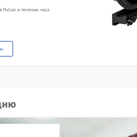
Pulsar в течении часа
ны
цию