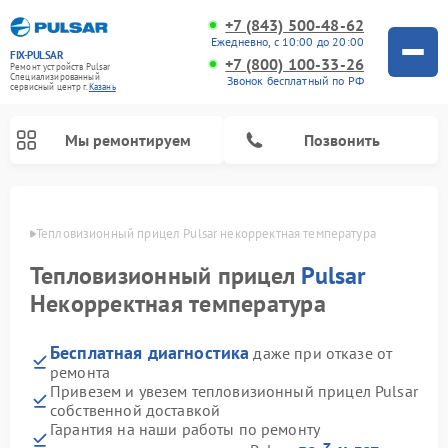
+7 (843) 500-48-62
Ежедневно, с 10:00 до 20:00
FIX-PULSAR
+7 (800) 100-33-26
Ремонт устройств Pulsar
Специализированный
Звонок бесплатный по РФ
cервисный центр г.
Казань
Мы ремонтируем
Позвонить
азани
Тепловизионный прицел Pulsar некорректная температура
Тепловизионный прицел
Pulsar
Ремонт прицелов ночного видения Pulsar
Ремонт оптических прицелов Pulsar
Ремонт цифровых монокуляров Pulsar
Некорректная температура
Бесплатная диагностика
даже при отказе от
ремонта
Привезем и увезем тепловизионный прицел Pulsar
собственной доставкой
Гарантия на наши работы по ремонту