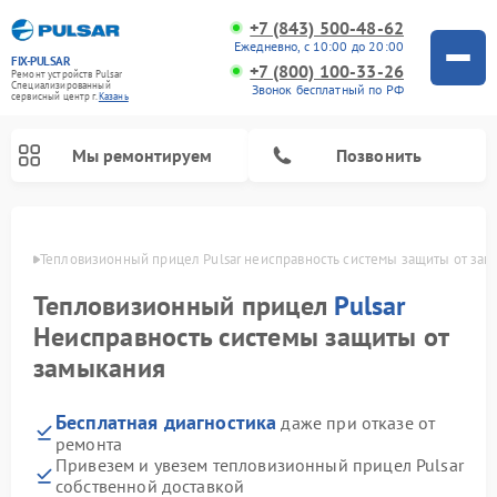
+7 (843) 500-48-62
Ежедневно, с 10:00 до 20:00
FIX-PULSAR
+7 (800) 100-33-26
Ремонт устройств Pulsar
Специализированный
Звонок бесплатный по РФ
cервисный центр г.
Казань
Мы ремонтируем
Позвонить
азани
Тепловизионный прицел Pulsar неисправность системы защиты от зам
Тепловизионный прицел
Pulsar
Ремонт прицелов ночного видения Pulsar
Ремонт оптических прицелов Pulsar
Ремонт цифровых монокуляров Pulsar
Неисправность системы защиты от
замыкания
Бесплатная диагностика
даже при отказе от
ремонта
Привезем и увезем тепловизионный прицел Pulsar
собственной доставкой