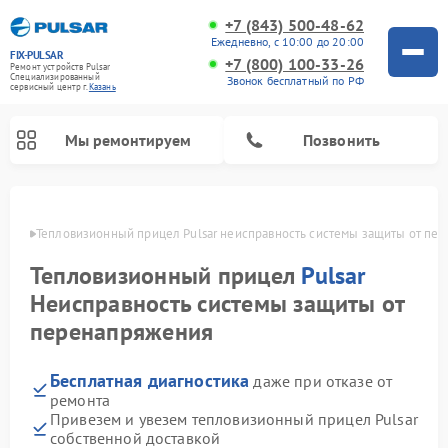
+7 (843) 500-48-62
Ежедневно, с 10:00 до 20:00
FIX-PULSAR
+7 (800) 100-33-26
Ремонт устройств Pulsar
Специализированный
Звонок бесплатный по РФ
cервисный центр г.
Казань
Мы ремонтируем
Позвонить
азани
Тепловизионный прицел Pulsar неисправность системы защиты от пе
Тепловизионный прицел
Pulsar
Ремонт прицелов ночного видения Pulsar
Ремонт оптических прицелов Pulsar
Ремонт цифровых монокуляров Pulsar
Неисправность системы защиты от
перенапряжения
Бесплатная диагностика
даже при отказе от
ремонта
Привезем и увезем тепловизионный прицел Pulsar
собственной доставкой