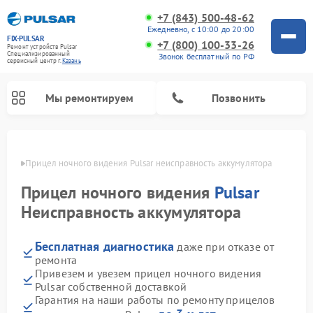
+7 (843) 500-48-62
Ежедневно, с 10:00 до 20:00
FIX-PULSAR
+7 (800) 100-33-26
Ремонт устройств Pulsar
Специализированный
Звонок бесплатный по РФ
cервисный центр г.
Казань
Мы ремонтируем
Позвонить
азани
Прицел ночного видения Pulsar неисправность аккумулятора
Прицел ночного видения
Pulsar
Ремонт оптических прицелов Pulsar
Ремонт тепловизионных прицелов Pulsar
Ремонт цифровых монокуляров Pulsar
Неисправность аккумулятора
Бесплатная диагностика
даже при отказе от
ремонта
Привезем и увезем прицел ночного видения
Pulsar собственной доставкой
Гарантия на наши работы по ремонту прицелов