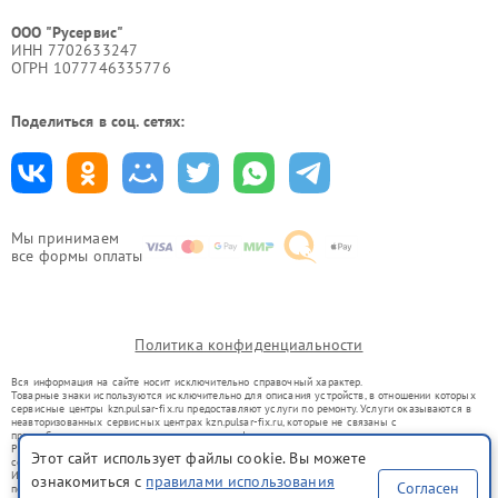
ООО "Русервис"
ИНН 7702633247
ОГРН 1077746335776
Поделиться в соц. сетях:
Мы принимаем
все формы оплаты
Политика конфиденциальности
Вся информация на сайте носит исключительно справочный характер.
Товарные знаки используются исключительно для описания устройств, в отношении которых
сервисные центры kzn.pulsar-fix.ru предоставляют услуги по ремонту. Услуги оказываются в
неавторизованных сервисных центрах kzn.pulsar-fix.ru, которые не связаны с
правообладателями товарных знаков или их официальными представителями.
Ремонт осуществляется для устройств, уже введенных в гражданский оборот в соответствии
Этот сайт использует файлы cookie. Вы можете
со статьей 1487 ГК РФ.
Использование товарных знаков не преследует цели индивидуализации услуг или введения
ознакомиться с
правилами использования
Согласен
потребителей в заблуждение, а служит для информирования о предоставляемых услугах по