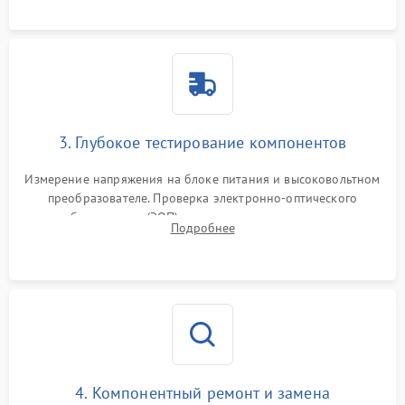
колец влагозащиты.
3. Глубокое тестирование компонентов
Измерение напряжения на блоке питания и высоковольтном
преобразователе. Проверка электронно-оптического
преобразователя (ЭОП) на стенде на предмет эмиссии,
Подробнее
шумов и засветок. Диагностика микросхем цифровых
моделей под микроскопом.
4. Компонентный ремонт и замена