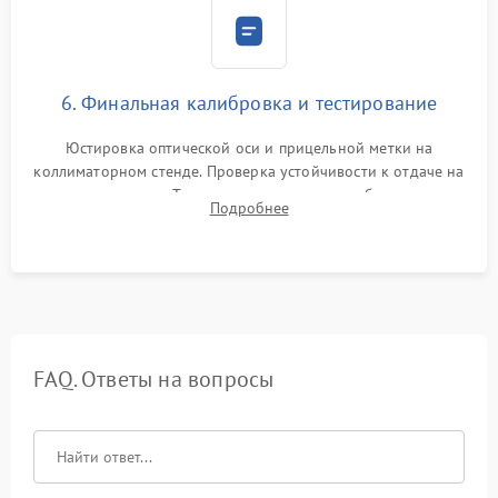
6. Финальная калибровка и тестирование
Юстировка оптической оси и прицельной метки на
коллиматорном стенде. Проверка устойчивости к отдаче на
ударном стенде. Тестирование качества изображения в
Подробнее
темноте, дальности обнаружения и корректной работы всех
режимов прицела.
FAQ. Ответы на вопросы