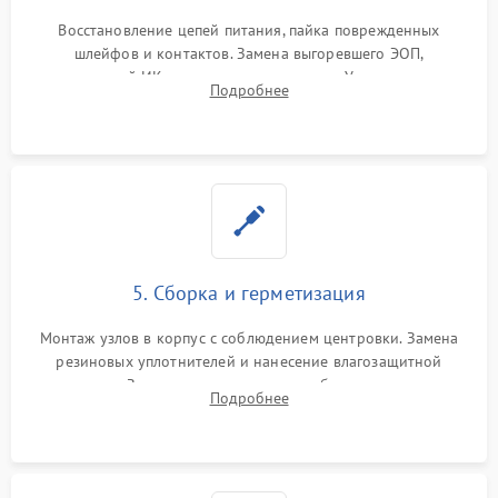
Восстановление цепей питания, пайка поврежденных
шлейфов и контактов. Замена выгоревшего ЭОП,
неисправной ИК-подсветки или матрицы. Ультразвуковая
Подробнее
очистка плат и удаление загрязнений с линз объектива и
окуляра спецрастворами.
5. Сборка и герметизация
Монтаж узлов в корпус с соблюдением центровки. Замена
резиновых уплотнителей и нанесение влагозащитной
смазки. Заполнение внутреннего объема прицела
Подробнее
осушенным азотом для предотвращения запотевания оптики
при перепадах температур.