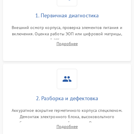
1. Первичная диагностика
Внешний осмотр корпуса, проверка элементов питания и
включения. Оценка работы ЭОП или цифровой матрицы,
проверка встроенной ИК-подсветки и механизма выверки
Подробнее
прицельной сетки. Выявление видимых дефектов оптики и
артефактов изображения.
2. Разборка и дефектовка
Аккуратное вскрытие герметичного корпуса спецключом.
Демонтаж электронного блока, высоковольтного
преобразователя и оптической системы. Осмотр контактов
Подробнее
на окисление и проверка целостности уплотнительных