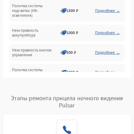
Поломка системы
подсветки (ИК-
1500 ₽
Подробнее →
Оптика
осветителя)
Неисправность
1000 ₽
Подробнее →
аккумулятора
Неисправность кнопок
500 ₽
Подробнее →
управления
Поломка системы
2000 ₽
Подробнее →
стабилизации
Повреждение системы
1000 ₽
Подробнее →
защиты от перегрузок
Этапы ремонта прицела ночного видения
Pulsar
Неисправность системы
автоматического
1000 ₽
Подробнее →
отключения
Поломка системы защиты