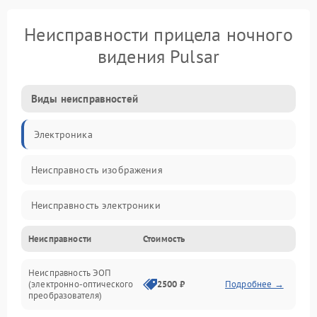
Неисправности прицела ночного
видения Pulsar
Виды неисправностей
Электроника
Неисправность изображения
Неисправность электроники
Неисправности
Стоимость
Механические повреждения
Неисправность ЭОП
Неисправность управления
(электронно-оптического
2500 ₽
Подробнее →
преобразователя)
Прочие неисправности