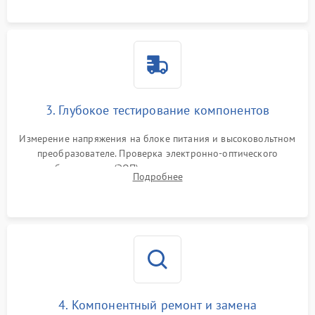
колец влагозащиты.
3. Глубокое тестирование компонентов
Измерение напряжения на блоке питания и высоковольтном
преобразователе. Проверка электронно-оптического
преобразователя (ЭОП) на стенде на предмет эмиссии,
Подробнее
шумов и засветок. Диагностика микросхем цифровых
моделей под микроскопом.
4. Компонентный ремонт и замена