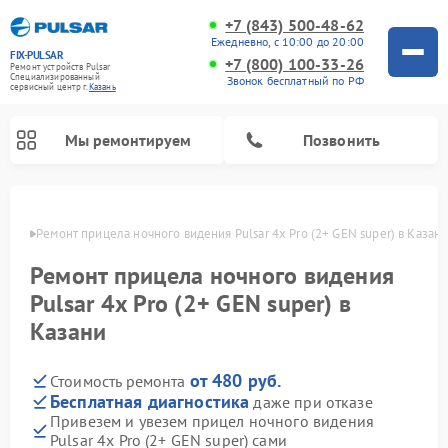
+7 (843) 500-48-62
Ежедневно, с 10:00 до 20:00
FIX-PULSAR
+7 (800) 100-33-26
Ремонт устройств Pulsar
Специализированный
Звонок бесплатный по РФ
cервисный центр г.
Казань
Мы ремонтируем
Позвонить
азани
Ремонт прицела ночного видения Pulsar 4x Pro (2+ GEN super) в Казан
Ремонт прицела ночного видения
Ремонт оптических прицелов Pulsar
Ремонт тепловизионных прицелов Pulsar
Ремонт цифровых монокуляров Pulsar
Pulsar 4x Pro (2+ GEN super) в
Казани
от 480 руб.
Стоимость ремонта
Бесплатная диагностика
даже при отказе
Привезем и увезем прицел ночного видения
Pulsar 4x Pro (2+ GEN super) сами