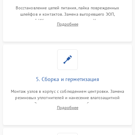
Восстановление цепей питания, пайка поврежденных
шлейфов и контактов. Замена выгоревшего ЭОП,
неисправной ИК-подсветки или матрицы. Ультразвуковая
Подробнее
очистка плат и удаление загрязнений с линз объектива и
окуляра спецрастворами.
5. Сборка и герметизация
Монтаж узлов в корпус с соблюдением центровки. Замена
резиновых уплотнителей и нанесение влагозащитной
смазки. Заполнение внутреннего объема прицела
Подробнее
осушенным азотом для предотвращения запотевания оптики
при перепадах температур.