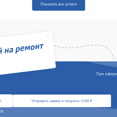
Показать все услуги
й на ремонт
При оформл
Отправить заявку и получить 1500 ₽
сти