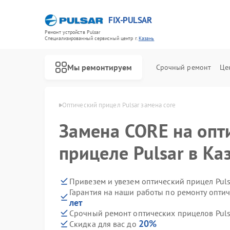
FIX-PULSAR
Ремонт устройств Pulsar
Специализированный cервисный центр г.
Казань
Мы ремонтируем
Срочный ремонт
Це
лов Pulsar в Казани
Оптический прицел Pulsar замена core
Замена CORE на опт
прицеле Pulsar в Ка
Ремонт тепловизионных прицелов Pulsar
Ремонт прицелов ночного видения Pulsar
Ремонт цифровых монокуляров Pulsar
Привезем и увезем оптический прицел Puls
Гарантия на наши работы по ремонту опти
лет
Срочный ремонт оптических прицелов Pulsa
20%
Скидка для вас до