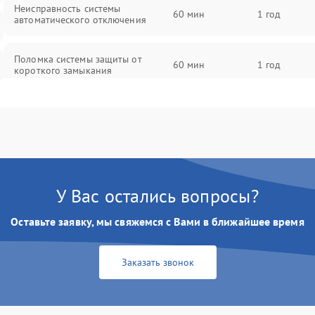
Неисправность системы
60 мин
1 год
автоматического отключения
Поломка системы защиты от
60 мин
1 год
короткого замыкания
Повреждение системы защиты от
60 мин
1 год
перегрева
Неисправность системы защиты от
60 мин
1 год
перенапряжения
У Вас остались вопросы?
Неисправность системы защиты от
60 мин
1 год
Оставьте заявку, мы свяжемся с Вами в ближайшее время
замыкания
Неисправность системы защиты от
Заказать звонок
60 мин
1 год
перегрева
Поломка системы защиты от