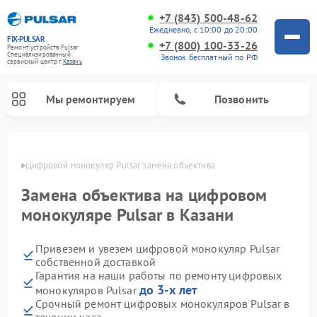
+7 (843) 500-48-62
Ежедневно, с 10:00 до 20:00
FIX-PULSAR
+7 (800) 100-33-26
Ремонт устройств Pulsar
Специализированный
Звонок бесплатный по РФ
cервисный центр г.
Казань
Мы ремонтируем
Позвонить
азани
Цифровой монокуляр Pulsar замена объектива
Замена объектива на цифровом
Ремонт оптических прицелов Pulsar
Ремонт тепловизионных прицелов Pulsar
Ремонт прицелов ночного видения Pulsar
монокуляре Pulsar в Казани
Привезем и увезем цифровой монокуляр Pulsar
собственной доставкой
Гарантия на наши работы по ремонту цифровых
до 3-х лет
монокуляров Pulsar
Срочный ремонт цифровых монокуляров Pulsar в