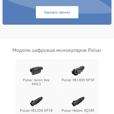
Неисправность Wi-
1500 ₽
Подробнее →
Fi/Bluetooth модуля
Заказать звонок
Проблемы с калибровкой
1000 ₽
Подробнее →
изображения
Неисправность разъемов
500 ₽
Подробнее →
(MicroSD, AV)
Модели цифровых монокуляров Pulsar
Неисправность системы
2000 ₽
Подробнее →
стабилизации
Проблемы с заземлением
1000 ₽
Подробнее →
Pulsar Axion Key
Pulsar HELION XP50
XM22
Повреждение печатной
2800 ₽
Подробнее →
платы
Неисправность кнопок
500 ₽
Подробнее →
управления
Pulsar HELION XP38
Pulsar Helion XQ38F