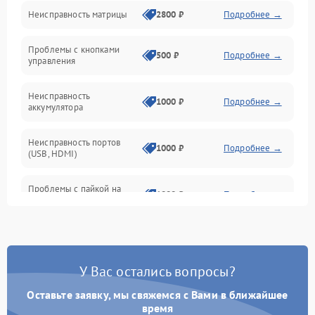
Неисправность матрицы
2800 ₽
Подробнее →
Управление
Проблемы с кнопками
Механические повреждения
500 ₽
Подробнее →
управления
Неисправность
1000 ₽
Подробнее →
аккумулятора
Неисправность портов
1000 ₽
Подробнее →
(USB, HDMI)
Проблемы с пайкой на
1000 ₽
Подробнее →
плате
Неисправность
2800 ₽
Подробнее →
процессора
У Вас остались вопросы?
Повреждение внутренних
500 ₽
Подробнее →
проводов
Оставьте заявку, мы свяжемся с Вами в ближайшее
время