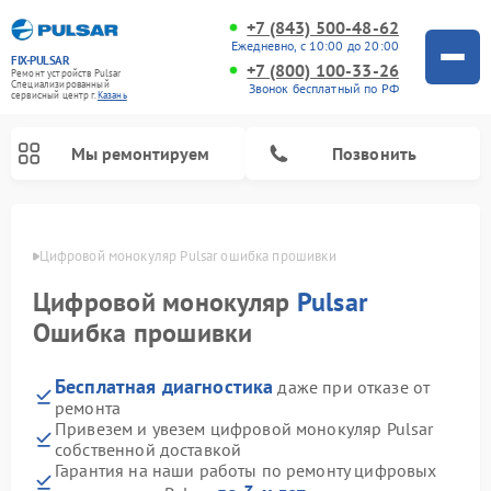
+7 (843) 500-48-62
Ежедневно, с 10:00 до 20:00
FIX-PULSAR
+7 (800) 100-33-26
Ремонт устройств Pulsar
Специализированный
Звонок бесплатный по РФ
cервисный центр г.
Казань
Мы ремонтируем
Позвонить
азани
Цифровой монокуляр Pulsar ошибка прошивки
Цифровой монокуляр
Pulsar
Ремонт оптических прицелов Pulsar
Ремонт тепловизионных прицелов Pulsar
Ремонт прицелов ночного видения Pulsar
Ошибка прошивки
Бесплатная диагностика
даже при отказе от
ремонта
Привезем и увезем цифровой монокуляр Pulsar
собственной доставкой
Гарантия на наши работы по ремонту цифровых