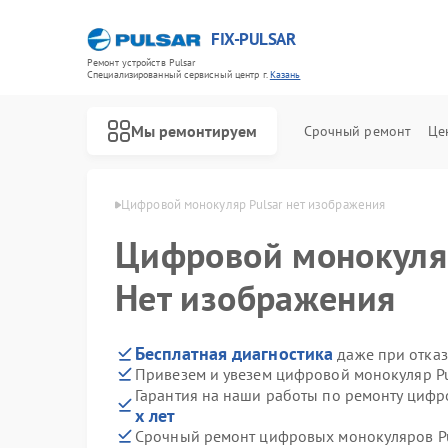
FIX-PULSAR
Ремонт устройств Pulsar
Специализированный cервисный центр г.
Казань
Мы ремонтируем
Срочный ремонт
Це
ров Pulsar в Казани
Цифровой монокуляр Pulsar нет изображения
Цифровой монокул
Нет изображения
Ремонт оптических прицелов Pulsar
Ремонт тепловизионных прицелов Pulsar
Ремонт прицелов ночного видения Pulsar
Бесплатная диагностика
даже при отказ
Привезем и увезем цифровой монокуляр Pu
Гарантия на наши работы по ремонту цифр
х лет
Срочный ремонт цифровых монокуляров Pul