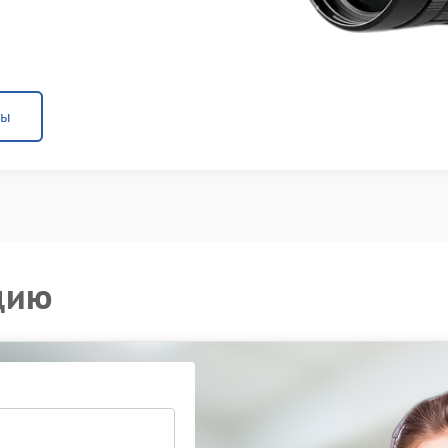
ны
цию