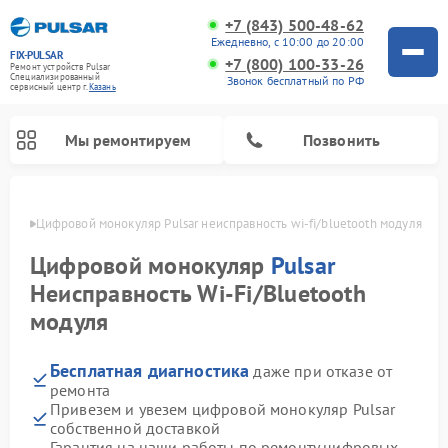
+7 (843) 500-48-62
Ежедневно, с 10:00 до 20:00
FIX-PULSAR
+7 (800) 100-33-26
Ремонт устройств Pulsar
Специализированный
Звонок бесплатный по РФ
cервисный центр г.
Казань
Мы ремонтируем
Позвонить
азани
Цифровой монокуляр Pulsar неисправность wi-fi/bluetooth модуля
Цифровой монокуляр
Pulsar
Неисправность Wi-Fi/Bluetooth
Ремонт оптических прицелов Pulsar
Ремонт тепловизионных прицелов Pulsar
Ремонт прицелов ночного видения Pulsar
модуля
Бесплатная диагностика
даже при отказе от
ремонта
Привезем и увезем цифровой монокуляр Pulsar
собственной доставкой
Гарантия на наши работы по ремонту цифровых