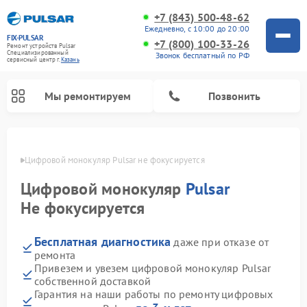
+7 (843) 500-48-62
Ежедневно, с 10:00 до 20:00
FIX-PULSAR
+7 (800) 100-33-26
Ремонт устройств Pulsar
Специализированный
Звонок бесплатный по РФ
cервисный центр г.
Казань
Мы ремонтируем
Позвонить
азани
Цифровой монокуляр Pulsar не фокусируется
Цифровой монокуляр
Pulsar
Ремонт оптических прицелов Pulsar
Ремонт тепловизионных прицелов Pulsar
Ремонт прицелов ночного видения Pulsar
Не фокусируется
Бесплатная диагностика
даже при отказе от
ремонта
Привезем и увезем цифровой монокуляр Pulsar
собственной доставкой
Гарантия на наши работы по ремонту цифровых