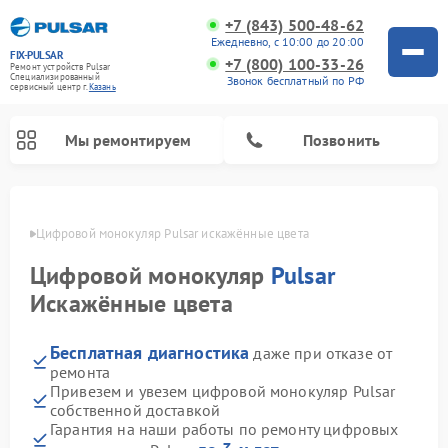
+7 (843) 500-48-62
Ежедневно, с 10:00 до 20:00
FIX-PULSAR
+7 (800) 100-33-26
Ремонт устройств Pulsar
Специализированный
Звонок бесплатный по РФ
cервисный центр г.
Казань
Мы ремонтируем
Позвонить
азани
Цифровой монокуляр Pulsar искажённые цвета
Цифровой монокуляр
Pulsar
Ремонт оптических прицелов Pulsar
Ремонт тепловизионных прицелов Pulsar
Ремонт прицелов ночного видения Pulsar
Искажённые цвета
Бесплатная диагностика
даже при отказе от
ремонта
Привезем и увезем цифровой монокуляр Pulsar
собственной доставкой
Гарантия на наши работы по ремонту цифровых